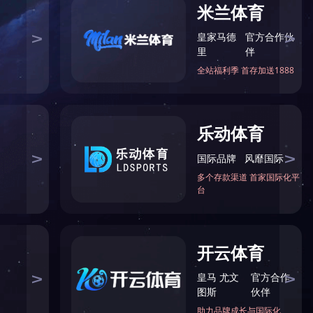
，可以作为限流电感器﹑整流电路滤
能用稳压器来用功放吗
在线留言
1xbet·官方站官
|