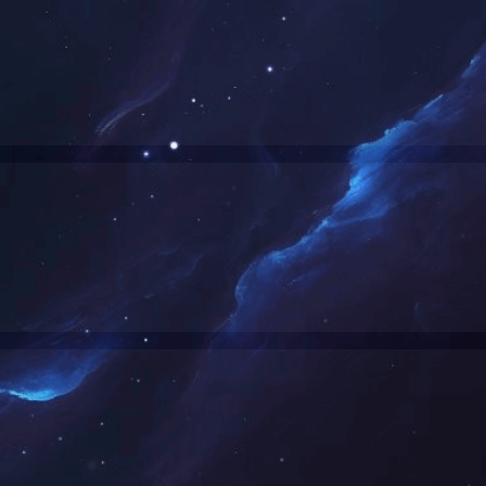
电感的储能特性，可以与电容组成谐振电路；利用电感通直流阻交流特性
﹑带通滤波器等。
列表
下一篇：
有刷电机上的电感什么作用
上一篇：
四级管
产品中心
新闻中心
人才招聘
|
|
|
|
网-1xbet(中国)
版权所有
地址：盐城市亭湖区通榆河东路78号