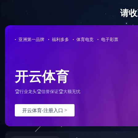
您好！欢迎访问1xbet·官方站官网-1xbet(中国) 
网站首页
关于我们
1xbet·官方站官网-1xbet(中国)
首页
»
关于信达龙
网站首页
关于我们
产品中心
电感
新闻中心