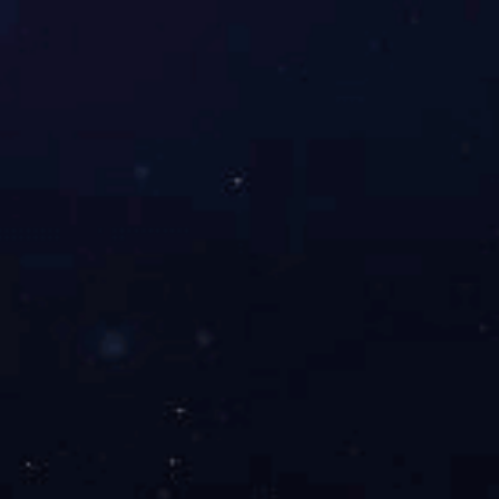
行业新闻
安克创新科技股份有
那些被手机“淘汰”的
电子产品的核心部件
群联和金士顿宣布联手
终于来了!第一个5G
四级管能用稳压器来
电感的作用与种类
网站首页
关于我们
产品中心
|
|
|
网-1
1xbet·官方站官网-1xbet(中国) ©版权所有
地址：盐城市亭湖区通榆河