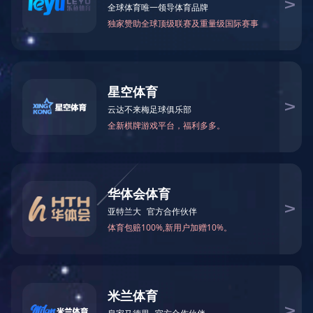
信达龙电子
专业生产电阻企业，为您提供优质的产品
与服务
PRODUCT CENTER
更 多 +