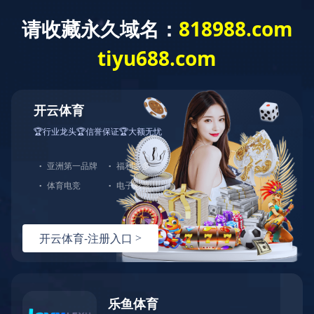
您好！欢迎访问1xbet·官方站官网-1xbet(中国) 官方网站！
网站首页
关于我们
产品中心
1xbet·官方站官网-1xbet(中国)