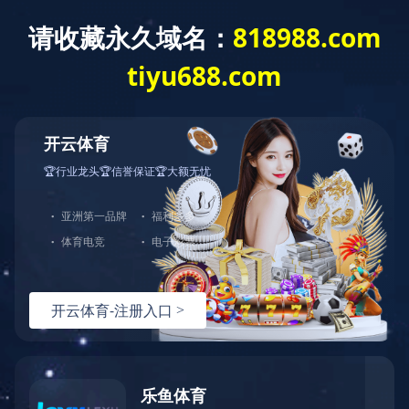
您好！欢迎访问1xbet·官方站官网-1xbet(中国) 官方网站！
网站首页
关于我们
产品中心
1xbet·官方站官网-1xbet(中国)
首页
»
信达龙帮助中心
»
新闻中心
安克创新
关于信达龙
安克创新
网站首页
关于我们
文章出处
产品中心
新闻中心