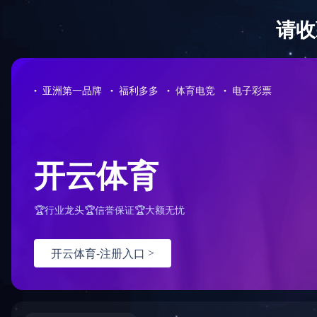
您好！欢迎访问1xbet·官方站官网-1xbet(中国) 
网站首页
关于我们
1xbet·官方站官网-1xbet(中国)
信达龙产品中心
首页
»
膜层电阻器
水泥电阻
电容器
1xbet·官方站官